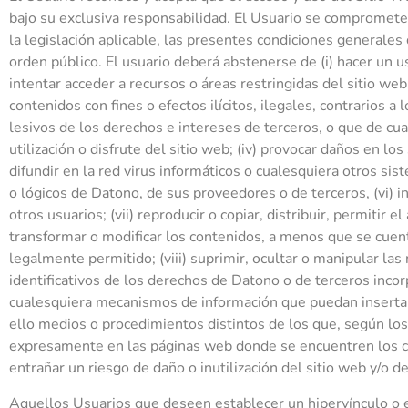
bajo su exclusiva responsabilidad. El Usuario se compromete 
la legislación aplicable, las presentes condiciones generale
orden público. El usuario deberá abstenerse de (i) hacer un us
intentar acceder a recursos o áreas restringidas del sitio web, 
contenidos con fines o efectos ilícitos, ilegales, contrarios a
lesivos de los derechos e intereses de terceros, o que de cua
utilización o disfrute del sitio web; (iv) provocar daños en lo
difundir en la red virus informáticos o cualesquiera otros si
o lógicos de Datono, de sus proveedores o de terceros, (vi) i
otros usuarios; (vii) reproducir o copiar, distribuir, permitir
transformar o modificar los contenidos, a menos que se cuente
legalmente permitido; (viii) suprimir, ocultar o manipular la
identificativos de los derechos de Datono o de terceros incor
cualesquiera mecanismos de información que puedan insertars
ello medios o procedimientos distintos de los que, según los
expresamente en las páginas web donde se encuentren los co
entrañar un riesgo de daño o inutilización del sitio web y/o d
Aquellos Usuarios que deseen establecer un hipervínculo o en