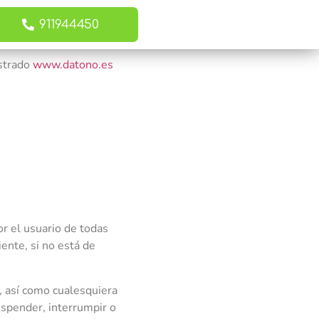
911944450
istrado
www.datono.es
or el usuario de todas
ente, si no está de
, así como cualesquiera
uspender, interrumpir o