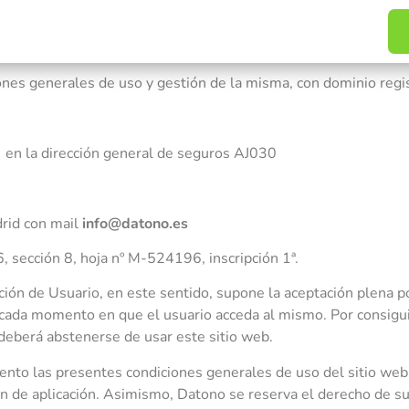
ones generales de uso y gestión de la misma, con dominio reg
en la dirección general de seguros AJ030
drid
con mail
info@datono.es
, sección 8, hoja nº M-524196, inscripción 1ª.
dición de Usuario, en este sentido, supone la aceptación plena p
 cada momento en que el usuario acceda al mismo. Por consigui
 deberá abstenerse de usar este sitio web.
nto las presentes condiciones generales de uso del sitio web
en de aplicación. Asimismo, Datono se reserva el derecho de s