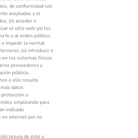
idos, de conformidad con
ente aceptadas y el
s; (ii) acceder o
izar el sitio web y/o los
a fe y al orden público,
b o impedir la normal
erceros; (v) introducir o
 en los sistemas físicos
rceros proveedores y
ación pública,
hos o ello resulte
demás datos
 protección o
tenidos empleando para
an indicado
 en internet por no
ión previa de éste y