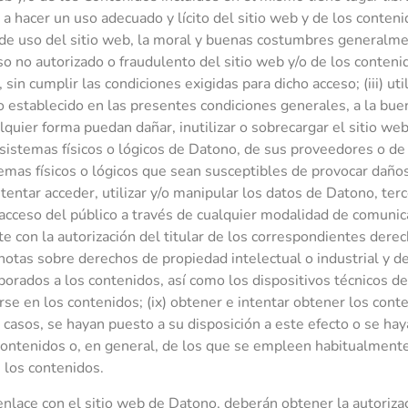
a hacer un uso adecuado y lícito del sitio web y de los conten
s de uso del sitio web, la moral y buenas costumbres generalm
o no autorizado o fraudulento del sitio web y/o de los contenido
sin cumplir las condiciones exigidas para dicho acceso; (iii) util
 lo establecido en las presentes condiciones generales, a la buen
lquier forma puedan dañar, inutilizar o sobrecargar el sitio we
s sistemas físicos o lógicos de Datono, de sus proveedores o de t
stemas físicos o lógicos que sean susceptibles de provocar daños
ntentar acceder, utilizar y/o manipular los datos de Datono, te
 el acceso del público a través de cualquier modalidad de comunic
 con la autorización del titular de los correspondientes derec
s notas sobre derechos de propiedad intelectual o industrial y 
porados a los contenidos, así como los dispositivos técnicos de
e en los contenidos; (ix) obtener e intentar obtener los con
 casos, se hayan puesto a su disposición a este efecto o se hay
ntenidos o, en general, de los que se empleen habitualmente
e los contenidos.
lace con el sitio web de Datono, deberán obtener la autorizac