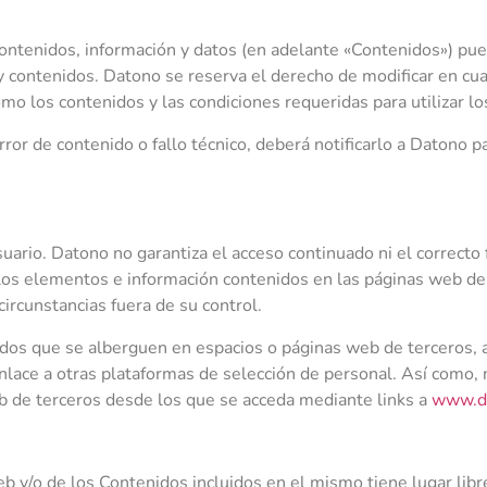
 contenidos, información y datos (en adelante «Contenidos») pue
y contenidos. Datono se reserva el derecho de modificar en c
como los contenidos y las condiciones requeridas para utilizar l
rror de contenido o fallo técnico, deberá notificarlo a Datono 
suario. Datono no garantiza el acceso continuado ni el correcto
e los elementos e información contenidos en las páginas web 
circunstancias fuera de su control.
os que se alberguen en espacios o páginas web de terceros, a
lace a otras plataformas de selección de personal. Así como,
b de terceros desde los que se acceda mediante links a
www.d
eb y/o de los Contenidos incluidos en el mismo tiene lugar lib