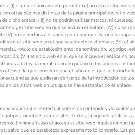
es: (I) el enlace únicamente permitirá el acceso al sitio web, 
 con otras páginas distintas de la página principal del sitio we
 de dicho enlace; (III) no se podrán utilizar marcos, ni cualesq
atono y el sitio web en que se incluya el enlace; (IV) no se re
 web; (V) no se declarará ni dará a entender que Datono ha supe
dos en el sitio web en el que se establece el enlace; (VI) el si
ercial, rótulo de establecimiento, denominación, logotipo, es
rización; (VII) el sitio web en el que se incluya el enlace no p
rarios a la ley, la moral, el orden público o las buenas costu
en el caso de que considere que el sitio en el que se ha inclui
 consecuencias que pudieran derivarse de la introducción de los
dos en los sitios web en los que se haya establecido el enlace.
edad industrial e intelectual sobre los contenidos y/o cualesq
, logotipos, nombres comerciales, textos, imágenes, gráficos, a
ceros. En ningún caso el acceso al sitio web implica ningún tip
echos, salvo que se establezca expresamente lo contrario. Las p