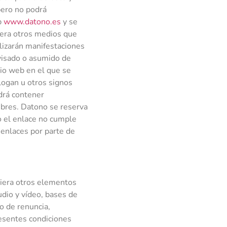
pero no podrá
b
www.datono.es
y se
uiera otros medios que
alizarán manifestaciones
rvisado o asumido de
tio web en el que se
logan u otros signos
odrá contener
mbres. Datono se reserva
do el enlace no cumple
 enlaces por parte de
uiera otros elementos
udio y vídeo, bases de
o de renuncia,
resentes condiciones